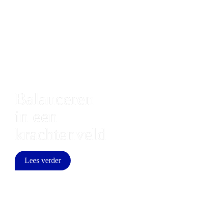
Balanceren 
in een 
krachtenveld
Lees verder