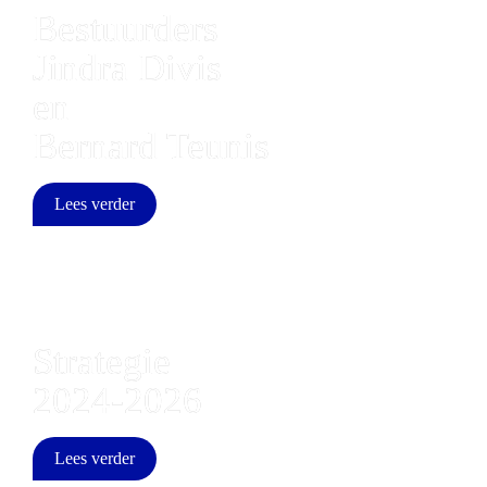
Bestuurders 
Jindra Divis 
en 
Bernard Teunis
Lees verder
Strategie

2024-2026
Lees verder