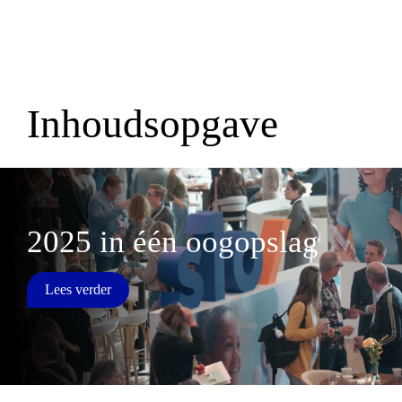
Inhoudsopgave
;
2025 in één oogopslag
Lees verder