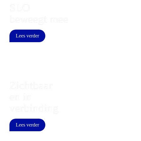
SLO 
beweegt mee
Lees verder
Zichtbaar 
en in 
verbinding
Lees verder