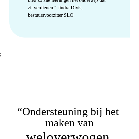
bied zo alle leerlingen het onderwijs dat 
zij verdienen." Jindra Divis, 
bestuursvoorzitter SLO
;
“
Ondersteuning bij het 
maken van
welover
wogen 