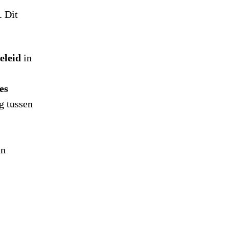
 Dit 
eleid
 in 
s 
 tussen 
n 