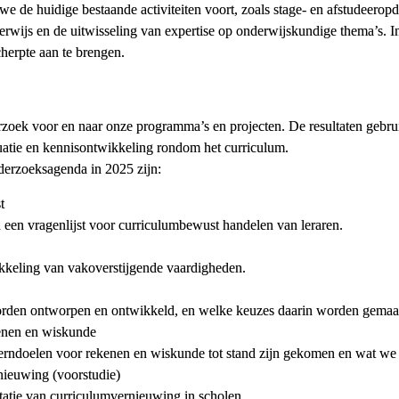
e de huidige bestaande activiteiten voort, zoals stage- en afstudeeropd
wijs en de uitwisseling van expertise op onderwijskundige thema’s. In
erpte aan te brengen.
ek voor en naar onze programma’s en projecten. De resultaten gebrui
uatie en kennisontwikkeling rondom het curriculum.
derzoeksagenda in 2025 zijn:
t
 een vragenlijst voor curriculumbewust handelen van leraren.
kkeling van vakoverstijgende vaardigheden.
orden ontworpen en ontwikkeld, en welke keuzes daarin worden gemaa
enen en wiskunde 
rndoelen voor rekenen en wiskunde tot stand zijn gekomen en wat we 
nieuwing (voorstudie)
atie van curriculumvernieuwing in scholen.