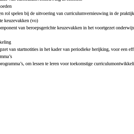
loeden
 rol spelen bij de uitvoering van curriculumvernieuwing in de praktij
te keuzevakken (vo)
omponent van beroepsgerichte keuzevakken in het voortgezet onderwij
keling
et van startnotities in het kader van periodieke herijking, voor een ef
ramma’s
programma’s, om lessen te leren voor toekomstige curriculumontwikkel