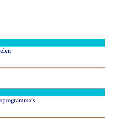
oelen
enprogramma's